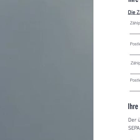
Die Z
Zählp
Postl
Zählp
Postl
Ihre
Der ü
SEPA-