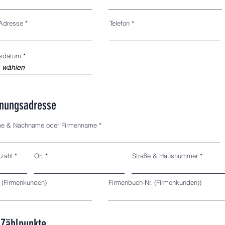
 Adresse
Telefon
r
sdatum
*
e
q
u
i
r
e
d
nungsadresse
e & Nachname oder Firmenname
tzahl
Ort
Straße & Hausnummer
. (Firmenkunden)
Firmenbuch-Nr. (Firmenkunden))
 Zählpunkte