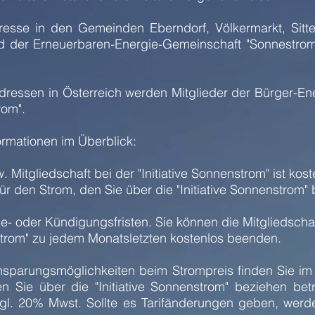
esse in den Gemeinden Eberndorf, Völkermarkt, Sitter
ed der Erneuerbaren-Energie-Gemeinschaft "Sonnestro
ressen in Österreich werden Mitglieder der Bürger-En
rom".
ormationen im Überblick:
. Mitgliedschaft bei der "Initiative Sonnenstrom" ist kost
r den Strom, den Sie über die "Initiative Sonnenstrom"
de- oder Kündigungsfristen. Sie können die Mitgliedschaf
strom" zu jedem Monatsletzten kostenlos beenden.
insparungsmöglichkeiten beim Strompreis finden Sie im P
n Sie über die "Initiative Sonnenstrom" beziehen bet
gl. 20% Mwst. Sollte es Tarifänderungen geben, werd