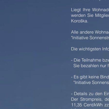
Liegt Ihre Wohnadr
werden Sie Mitgli
Koroška.
Alle andere Wohnad
"Initiative Sonnenst
Die wichtigsten Inf
- Die Teilnahme bzw
Sie bezahlen nur fü
- Es gibt keine Bin
"Initiative Sonnen
- Details zu den E
Der Strompreis, de
11,35 Cent/kWh zz