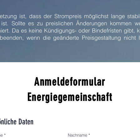
setzung ist, dass der Strompreis möglichst lange stabi
r ist. Sollte es zu preislichen Änderungen kommen we
iert. Da es keine Kündigungs- oder Bindefristen gibt, k
 beenden, wenn die geänderte Preisgestaltung nicht I
Anmeldeformular
Energiegemeinschaft
önliche Daten
me
Nachname