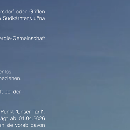
sdorf oder Griffen
m Südkärnten/Južna
ergie-Gemeinschaft
enlos.
 beziehen.
t bei der
unkt "Unser Tarif".
rägt ab 01.04.2026
en sie vorab davon