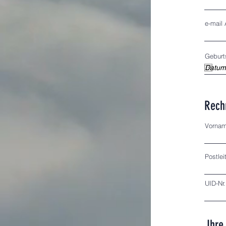
e-mail
Geburt
Rech
Vornam
Postlei
UID-Nr
Ihre